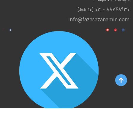
88748930 - 021 (10 خط)
info@fazasazanamin.com