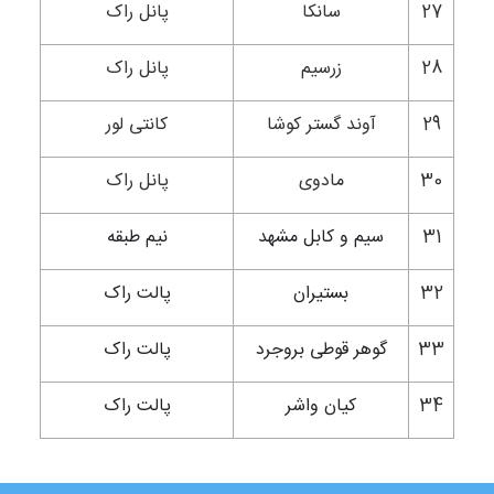
27
سانکا
پانل راک
28
زرسیم
پانل راک
29
آوند گستر کوشا
کانتی لور
30
مادوی
پانل راک
31
سیم و کابل مشهد
نیم طبقه
32
بستیران
پالت راک
33
گوهر قوطی بروجرد
پالت راک
34
کیان واشر
پالت راک