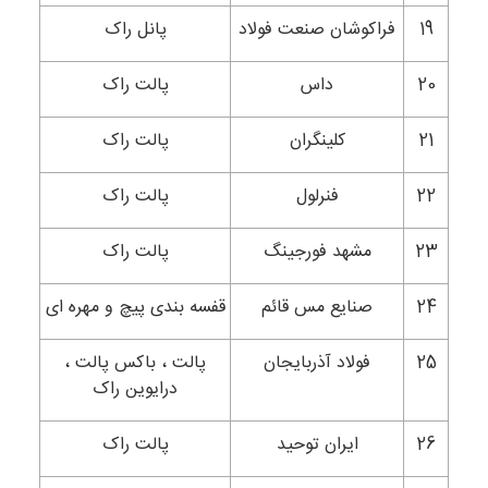
19
فراکوشان صنعت فولاد
پانل راک
20
داس
پالت راک
21
کلینگران
پالت راک
22
فنرلول
پالت راک
23
مشهد فورجینگ
پالت راک
24
صنایع مس قائم
قفسه بندی پیچ و مهره ای
25
فولاد آذربایجان
پالت ، باکس پالت ،
درایوین راک
26
ایران توحید
پالت راک