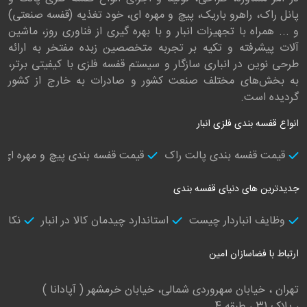
پانل راک، راهرو باریک، پیچ و مهره ای، خود تغذیه (قفسه صنعتی)
و ... همراه با تجهیزات انبار و با بهره گیری از فناوری روز، ماشین
آلات پیشرفته و تکیه بر تجربه متخصصین زبده مفتخر به ارائه
طرحی نوین در انباری سازگار و سیستم قفسه فلزی با کیفیتی بر‌تر،
به بخش‌های مختلف صنعت کشور و صادرات به خارج از کشور
گردیده است.
انواع قفسه بندی فلزی انبار
قیمت قفسه بندی پالت راک
قیمت قفسه بندی پیچ و مهره ای
جدیدترین های دنیای قفسه بندی
وظایف انباردار چیست
استاندارد چیدمان کالا در انبار
نکات 
ارتباط با فضاسازان امین
تهران ، خیابان سهروردی شمالی، خیابان خرمشهر ( آپادانا )
، پلاک 31 ، طبقه 4