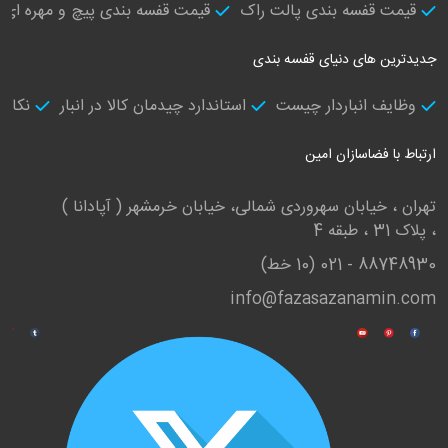
قیمت قفسه بندی پالت راک
قیمت قفسه بندی پیچ و مهره ای
جدیدترین های دنیای قفسه بندی
وظایف انباردار چیست
استاندارد چیدمان کالا در انبار
نکات 
ارتباط با فضاسازان امین
تهران ، خیابان سهروردی شمالی، خیابان خرمشهر ( آپادانا )
، پلاک 31 ، طبقه 4
88748930 - 021 (10 خط)
info@fazasazanamin.com